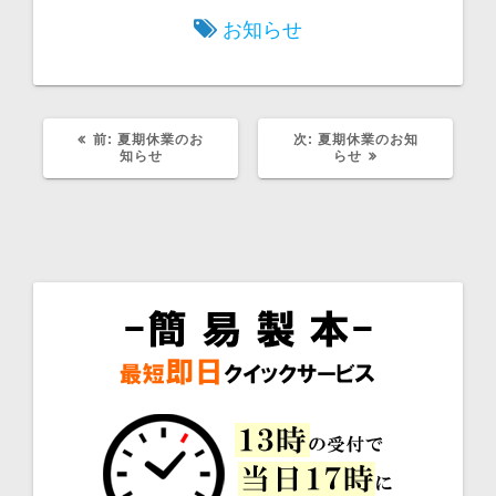
お知らせ
前:
前
夏期休業のお
次:
次
夏期休業のお知
の
知らせ
の
らせ
記
記
事
事
:
: